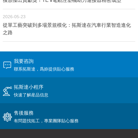
獲頒傑出貢獻獎！TE Ⅱ電動注塑機助力連接器精密成型
2026-05-23
從單工藝突破到多場景規模化：拓斯達在汽車行業智造進化
之路
我要咨詢
聯系拓斯達，爲妳提供貼心服務
拓斯達小程序
快速了解産品信息
售後服務
有問題找拓工，專業團隊貼心服務