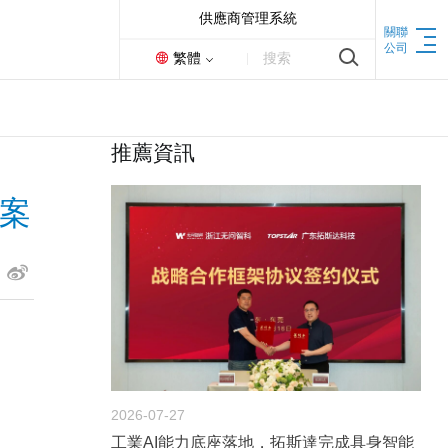
供應商管理系統
關聯
公司
繁體
搜索
機床
推薦資訊
方案
联动加工中心
2026-07-27
工業AI能力底座落地，拓斯達完成具身智能