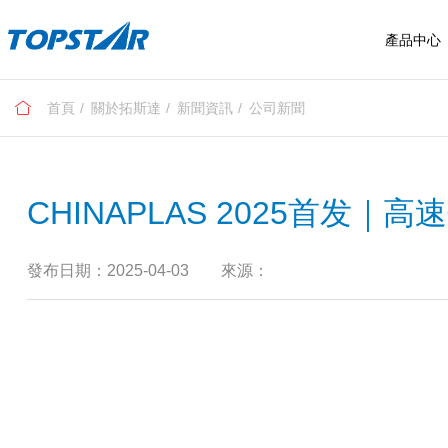
產品中心
首頁
關於拓斯達
新聞資訊
公司新聞
具身智能
售後服務
工業機器人
CHINAPLAS 2025首
拓星纪系列
服務布局
SCARA機器人
拓星艦系列
四快標准
六軸工業機器人
發布日期：2025-04-03
來源：
服務流程
常見問題
我要報修
投訴建議