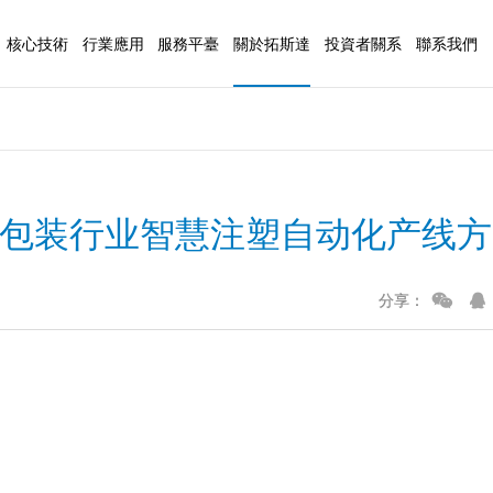
核心技術
行業應用
服務平臺
關於拓斯達
投資者關系
聯系我們
AI技術
3C電子
公司簡介
基本概況
聯系方式
注塑裝備
數控
信息化技術
汽車行業
企業文化
公司公告
人才招聘
控制技術
醫療行業
發展曆程
定期報告
在線留言
发｜高速包装行业智慧注塑自动化产线
（拓星辰系列）
注塑機
五轴
伺服技術
日化行業
榮譽資質
公司治理
（拓星雲系列）
注塑輔機
視覺技術
家電行業
基地介紹
投資者交流
分享：
研發力量
包裝行業
新聞資訊
廉潔合作