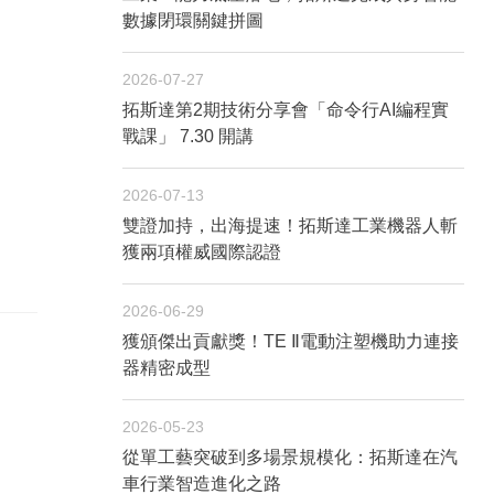
數據閉環關鍵拼圖
2026-07-27
拓斯達第2期技術分享會「命令行AI編程實
戰課」 7.30 開講
2026-07-13
雙證加持，出海提速！拓斯達工業機器人斬
獲兩項權威國際認證
2026-06-29
獲頒傑出貢獻獎！TE Ⅱ電動注塑機助力連接
器精密成型
2026-05-23
從單工藝突破到多場景規模化：拓斯達在汽
車行業智造進化之路