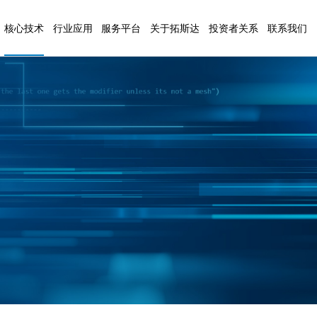
核心技术
行业应用
服务平台
关于拓斯达
投资者关系
联系我们
AI技术
3C电子
公司简介
基本概况
联系方式
注塑装备
数控
信息化技术
汽车行业
企业文化
公司公告
人才招聘
控制技术
医疗行业
发展历程
定期报告
在线留言
（拓星辰系列）
注塑机
五轴
伺服技术
日化行业
荣誉资质
公司治理
（拓星云系列）
注塑辅机
视觉技术
家电行业
基地介绍
投资者交流
研发力量
包装行业
新闻资讯
廉洁合作