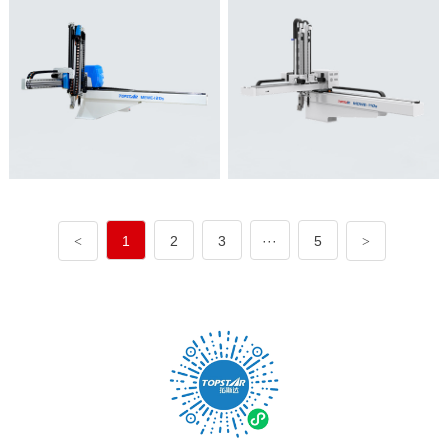
1
2
3
···
5
<
>