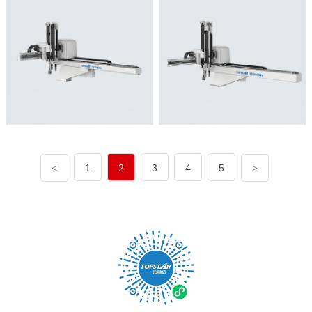
1
2
3
4
5
<
>