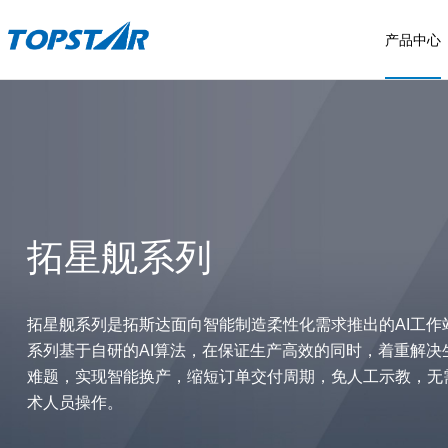
产品中心
具身智能
售后服务
工业机器人
拓星纪系列
服务布局
SCARA机器人
拓星舰系列
四快标准
六轴工业机器人
拓星舰系列
服务流程
常见问题
拓星舰系列是拓斯达面向智能制造柔性化需求推出的AI工作
系列基于自研的AI算法，在保证生产高效的同时，着重解决
我要报修
难题，实现智能换产，缩短订单交付周期，免人工示教，无
投诉建议
术人员操作。