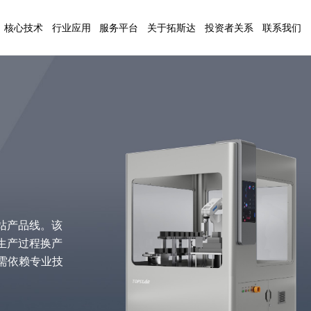
核心技术
行业应用
服务平台
关于拓斯达
投资者关系
联系我们
AI技术
3C电子
公司简介
基本概况
联系方式
注塑装备
数控
信息化技术
汽车行业
企业文化
公司公告
人才招聘
控制技术
医疗行业
发展历程
定期报告
在线留言
（拓星辰系列）
注塑机
五轴
伺服技术
日化行业
荣誉资质
公司治理
（拓星云系列）
注塑辅机
视觉技术
家电行业
基地介绍
投资者交流
研发力量
包装行业
新闻资讯
廉洁合作
站产品线。该
生产过程换产
需依赖专业技