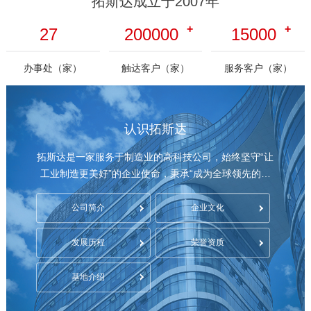
拓斯达成立于2007年
27
200000
15000
办事处（家）
触达客户（家）
服务客户（家）
认识拓斯达
拓斯达是一家服务于制造业的高科技公司，始终坚守“让
工业制造更美好”的企业使命，秉承“成为全球领先的具
身智能科技公司”的愿景，聚焦智能制造领域，以具身智
能、工业机器人、数控机床、注塑机四大核心智能装
公司简介
企业文化
备，深度融合控制、伺服、视觉与人工智能技术，为客
户提供智能化的先进装备。
发展历程
荣誉资质
基地介绍