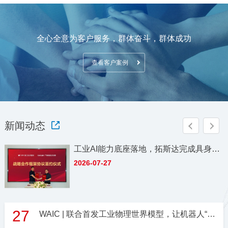
全心全意为客户服务，群体奋斗，群体成功
查看客户案例
新闻动态
工业AI能力底座落地，拓斯达完成具身智
能数据闭环关键拼图
2026-07-27
27
WAIC | 联合首发工业物理世界模型，让机器人“懂世界、会干活、稳落地”