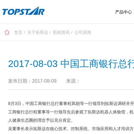
产品中心
首页
关于拓斯达
新闻资讯
公司新闻
具身智能
售后服务
工业机器人
2017-08-03 中国工商银
拓星纪系列
服务布局
SCARA机器人
拓星舰系列
四快标准
六轴工业机器人
发布日期：2017-08-09
来源：
服务流程
常见问题
8月3日，中国工商银行总行董事程凤朝等一行领导到拓斯达调研并
我要报修
工商银行总行程董事等一行领导先后参观了拓斯达机器人体验馆，机
投诉建议
人健康生态圈的理念予以充分肯定。
吴董事长表示拓斯达在核心技术、控制系统、市场应用和人才培训方