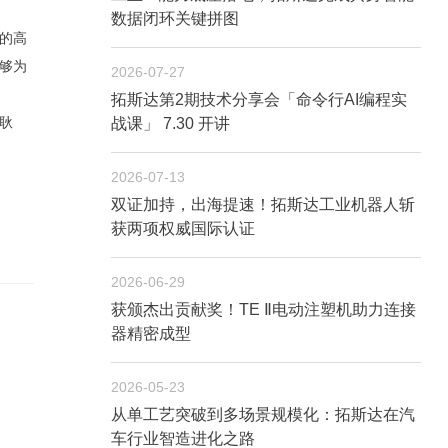
数据闭环关键拼图
的高
够为
2026-07-27
拓斯达第2期技术分享会「命令行AI编程实
耿
战课」 7.30 开讲
2026-07-13
双证加持，出海提速！拓斯达工业机器人斩
获两项权威国际认证
2026-06-29
获颁杰出贡献奖！TE Ⅱ电动注塑机助力连接
器精密成型
2026-05-23
从单工艺突破到多场景规模化：拓斯达在汽
车行业智造进化之路