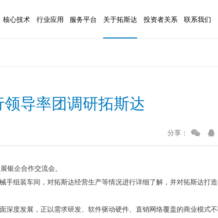
核心技术
行业应用
服务平台
关于拓斯达
投资者关系
联系我们
AI技术
3C电子
公司简介
基本概况
联系方式
注塑装备
数控
信息化技术
汽车行业
企业文化
公司公告
人才招聘
控制技术
医疗行业
发展历程
定期报告
在线留言
行总行领导率团调研拓斯达
（拓星辰系列）
注塑机
五轴
伺服技术
日化行业
荣誉资质
公司治理
（拓星云系列）
注塑辅机
视觉技术
家电行业
基地介绍
投资者交流
分享：
研发力量
包装行业
新闻资讯
廉洁合作
开展银企合作交流会。
械手组装车间，对拓斯达经营生产等情况进行详细了解，并对拓斯达打造
面深度发展，正以需求研发、软件驱动硬件、直销网络覆盖的商业模式不