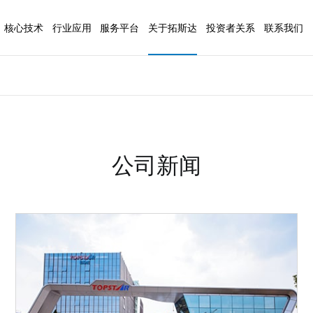
核心技术
行业应用
服务平台
关于拓斯达
投资者关系
联系我们
AI技术
3C电子
公司简介
基本概况
联系方式
注塑装备
数控
信息化技术
汽车行业
企业文化
公司公告
人才招聘
控制技术
医疗行业
发展历程
定期报告
在线留言
（拓星辰系列）
注塑机
五轴
伺服技术
日化行业
荣誉资质
公司治理
公司新闻
（拓星云系列）
注塑辅机
视觉技术
家电行业
基地介绍
投资者交流
研发力量
包装行业
新闻资讯
廉洁合作