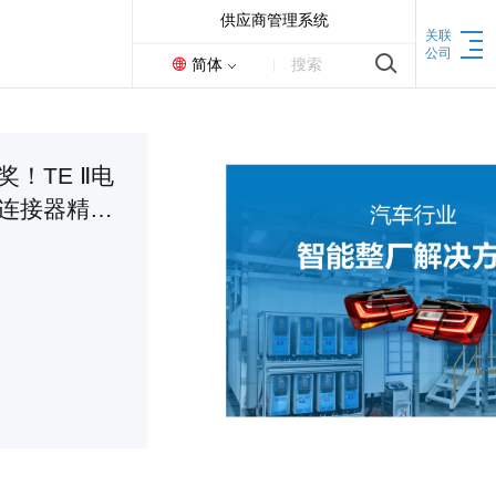
供应商管理系统
关联
公司
简体
搜索
机床
！TE Ⅱ电
连接器精密
联动加工中心