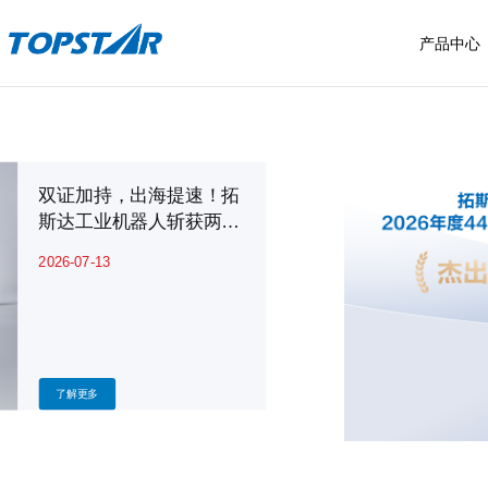
产品中心
具身智能
售后服务
工业机器人
双证加持，出海提速！拓
斯达工业机器人斩获两项
拓星纪系列
服务布局
SCARA机器人
权威国际认证
2026-07-13
拓星舰系列
四快标准
六轴工业机器人
服务流程
常见问题
我要报修
了解更多
投诉建议