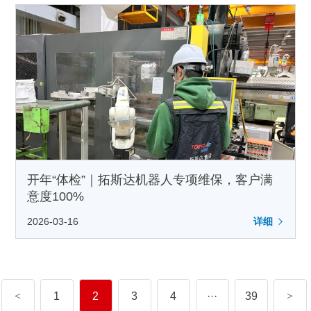
开年“体检”｜拓斯达机器人专项维保，客户满
意度100%
2026-03-16
详细
<
1
2
3
4
···
39
>