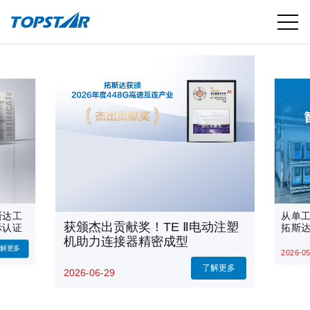
斯达工
从单
获颁杰出贡献奖！TE Ⅱ电动注塑
际认证
拓斯
机助力连接器精密成型
了解更多
2026-05
了解更多
2026-06-29