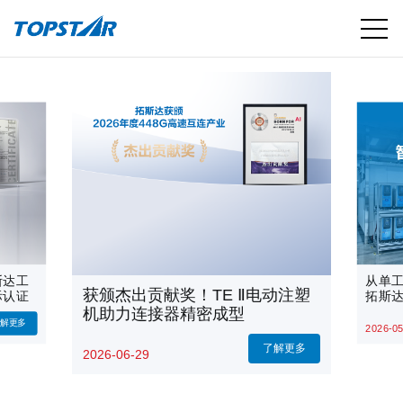
斯达工
从单
获颁杰出贡献奖！TE Ⅱ电动注塑
际认证
拓斯
机助力连接器精密成型
了解更多
2026-05
了解更多
2026-06-29